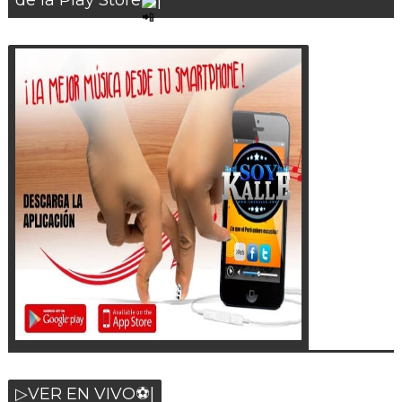
de la Play Store
|
▷VER EN VIVO⚽|