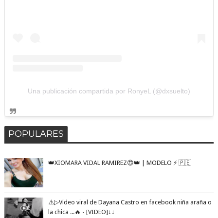
Una publicación compartida por RonyeL (@dxsuelto)
POPULARES
👑XIOMARA VIDAL RAMIREZ😍👑 | MODELO ⚡️ 🇵🇪
⚠️▷Video viral de Dayana Castro en facebook niña araña o
la chica ...🔥 - [VIDEO]↓↓