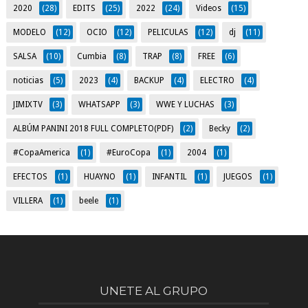
2020
(28)
EDITS
(25)
2022
(24)
Videos
(15)
MODELO
(12)
OCIO
(12)
PELICULAS
(12)
dj
(11)
SALSA
(10)
Cumbia
(8)
TRAP
(8)
FREE
(6)
noticias
(5)
2023
(4)
BACKUP
(4)
ELECTRO
(4)
JIMIXTV
(3)
WHATSAPP
(3)
WWE Y LUCHAS
(3)
ALBÚM PANINI 2018 FULL COMPLETO(PDF)
(2)
Becky
(2)
#CopaAmerica
(1)
#EuroCopa
(1)
2004
(1)
EFECTOS
(1)
HUAYNO
(1)
INFANTIL
(1)
JUEGOS
(1)
VILLERA
(1)
beele
(1)
UNETE AL GRUPO