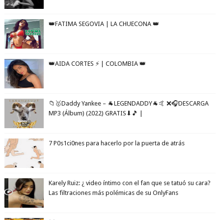
👑FATIMA SEGOVIA | LA CHUECONA 👑
👑AIDA CORTES ⚡️ | COLOMBIA 👑
📁🥇Daddy Yankee – 🐐LEGENDADDY🐐🤙 ❌🎧DESCARGA
MP3 (Álbum) (2022) GRATIS⬇🎵 |
7 P0s1ci0nes para hacerlo por la puerta de atrás
Karely Ruiz: ¿ video íntimo con el fan que se tatuó su cara?
Las filtraciones más polémicas de su OnlyFans