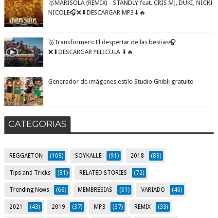
🥇MARISOLA (REMIX) - STANDLY feat. CRIS MJ, DUKI, NICKI
NICOLE🎧❌⬇DESCARGAR MP3⬇🔥
🥇Transformers: El despertar de las bestias🎧
❌⬇DESCARGAR PELICULA ⬇🔥
Generador de imágenes estilo Studio Ghibli gratuito
CATEGORIAS
REGGAETON
(108)
SOYKALLE
(91)
2018
(89)
Tips and Tricks
(81)
RELATED STORIES
(72)
Trending News
(66)
MEMBRESIAS
(61)
VARIADO
(46)
2021
(43)
2019
(37)
MP3
(37)
REMIX
(33)