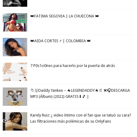
👑FATIMA SEGOVIA | LA CHUECONA 👑
👑AIDA CORTES ⚡️ | COLOMBIA 👑
7 P0s1ci0nes para hacerlo por la puerta de atrás
📁🥇Daddy Yankee – 🐐LEGENDADDY🐐🤙 ❌🎧DESCARGA
MP3 (Álbum) (2022) GRATIS⬇🎵 |
Karely Ruiz: ¿ video íntimo con el fan que se tatuó su cara?
Las filtraciones más polémicas de su OnlyFans