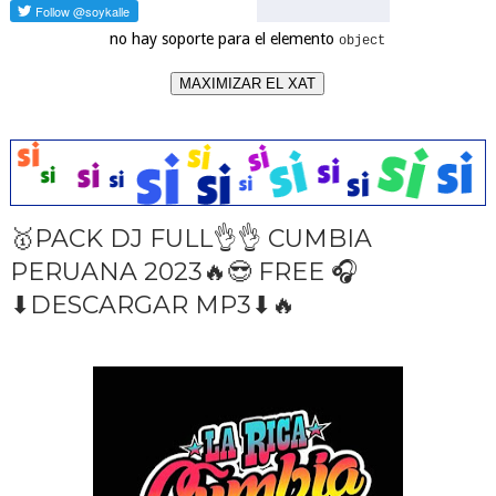
no hay soporte para el elemento
object
MAXIMIZAR EL XAT
🥇PACK DJ FULL👌👌 CUMBIA
PERUANA 2023🔥😎 FREE 🎧
⬇DESCARGAR MP3⬇🔥