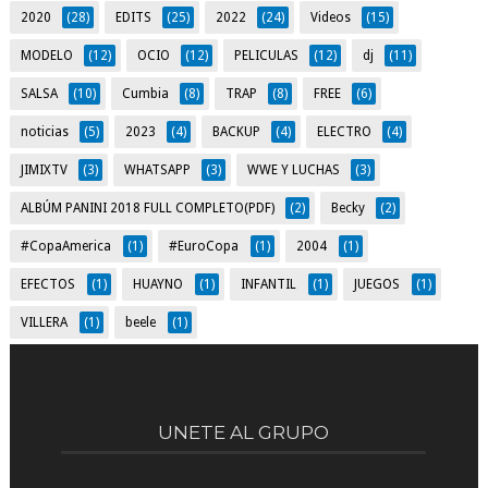
2020
(28)
EDITS
(25)
2022
(24)
Videos
(15)
MODELO
(12)
OCIO
(12)
PELICULAS
(12)
dj
(11)
SALSA
(10)
Cumbia
(8)
TRAP
(8)
FREE
(6)
noticias
(5)
2023
(4)
BACKUP
(4)
ELECTRO
(4)
JIMIXTV
(3)
WHATSAPP
(3)
WWE Y LUCHAS
(3)
ALBÚM PANINI 2018 FULL COMPLETO(PDF)
(2)
Becky
(2)
#CopaAmerica
(1)
#EuroCopa
(1)
2004
(1)
EFECTOS
(1)
HUAYNO
(1)
INFANTIL
(1)
JUEGOS
(1)
VILLERA
(1)
beele
(1)
UNETE AL GRUPO