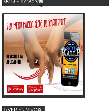
de la Play Store
|
▷VER EN VIVO⚽|