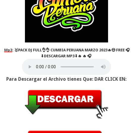
Mp3
:
🥇PACK DJ FULL👌👌 CUMBIA PERUANA MARZO 2023🔥😎 FREE 🎧
⬇DESCARGAR MP3⬇🔥 🔥 🎧
Para Descargar el Archivo tienes Que: DAR CLICK EN: