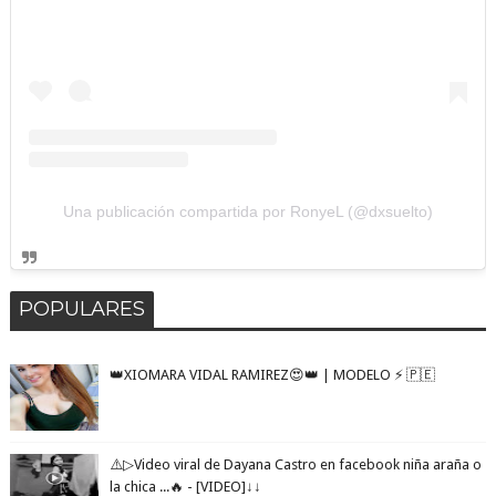
Una publicación compartida por RonyeL (@dxsuelto)
POPULARES
👑XIOMARA VIDAL RAMIREZ😍👑 | MODELO ⚡️ 🇵🇪
⚠️▷Video viral de Dayana Castro en facebook niña araña o
la chica ...🔥 - [VIDEO]↓↓