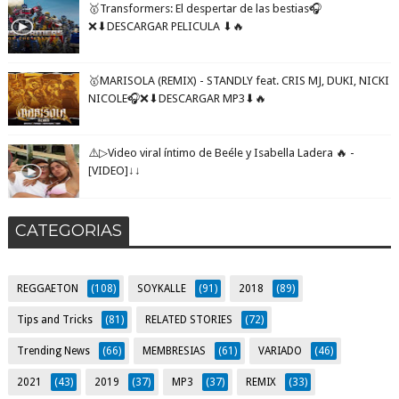
🥇Transformers: El despertar de las bestias🎧
❌⬇DESCARGAR PELICULA ⬇🔥
🥇MARISOLA (REMIX) - STANDLY feat. CRIS MJ, DUKI, NICKI
NICOLE🎧❌⬇DESCARGAR MP3⬇🔥
⚠️▷Video viral íntimo de Beéle y Isabella Ladera 🔥 -
[VIDEO]↓↓
CATEGORIAS
REGGAETON
(108)
SOYKALLE
(91)
2018
(89)
Tips and Tricks
(81)
RELATED STORIES
(72)
Trending News
(66)
MEMBRESIAS
(61)
VARIADO
(46)
2021
(43)
2019
(37)
MP3
(37)
REMIX
(33)