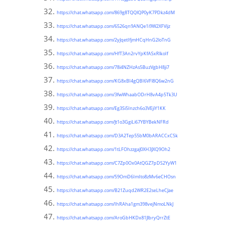
https://chat.whatsapp.com/869g8TQQlQP0yK7PDkz4dM
https://chat.whatsapp.com/6526qn9ANQe1i9W2XFVijz
https://chat.whatsapp.com/2yJqetIfjmHCqHnG2loTnG
https://chat.whatsapp.com/HfT3An2rvYpKfASxRlkoIf
https://chat.whatsapp.com/78i4NZHzAs5BuzVgbH8ji7
https://chat.whatsapp.com/KG8xBI4gQBI6VFl8Q6w2nG
https://chat.whatsapp.com/3fwWhaabODrH8vA4p5Tk3U
https://chat.whatsapp.com/Eg3Si5Inzch6o3VEjiY1KK
https://chat.whatsapp.com/Jt1o3GgiLi67YBYBekNFRd
https://chat.whatsapp.com/D3A2Tep55bM0bARACCxCSk
https://chat.whatsapp.com/1tLFOhzzgaJ0XH3JXQ9Oh2
https://chat.whatsapp.com/C7Zp0Ox0AtQGZ7pDS2YyW1
https://chat.whatsapp.com/59OmD6ImIto8zMv6eCHOsn
https://chat.whatsapp.com/B21Zuqd2WR2E2seLheCJae
https://chat.whatsapp.com/IhRAha1gm398vejNmoLNkJ
https://chat.whatsapp.com/AroGbHKDx81JlbryQrrZtE