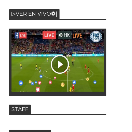
▷VER EN VIVO⚽|
STAFF