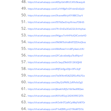
https://chat.whatsapp.com/405pGkh8RUCAFb9ksezyz6
https://chat.whatsapp.com/Ca1HY8JaFnDFnitmDoQq5r
https://chat.whatsapp.com/3havw4flxIyK918lBCDqrV
https://chat.whatsapp.com/9ST6iZwcEmyIKmxa7O8r65
https://chat.whatsapp.com/7frrZmDa3OaG32c3nHqAoa
https://chat.whatsapp.com/9HjgxxTnHHFKdQVCsmIeHD
https://chat.whatsapp.com/9N0W7btHo8h8TZZDAsQboc
https://chat.whatsapp.com/68oRews1nnsBFy4aeLzUKr
https://chat.whatsapp.com/2FCabcs6ist4ya7koRXpm7
https://chat.whatsapp.com/5r3aqzZ9k6I0512KiV2JH8
https://chat.whatsapp.com/89JT2e9guEXJnr0fTx3cjP
https://chat.whatsapp.com/7w5KNmfGl6Z3ZfGvRfa7Go
https://chat.whatsapp.com/2lkyQIzPNfXL2zRPxXxDg5
https://chat.whatsapp.com/JtkwkHsRj5z16b9wsR8Qwv
https://chat.whatsapp.com/KKYzIRSxjr2ADKX99CQlTA
https://chat.whatsapp.com/KOv8r0T2aRiCpWlqFbW7Or
https://chat.whatsapp.com/F1k4ZBRLpIcE19XoM7DI5c