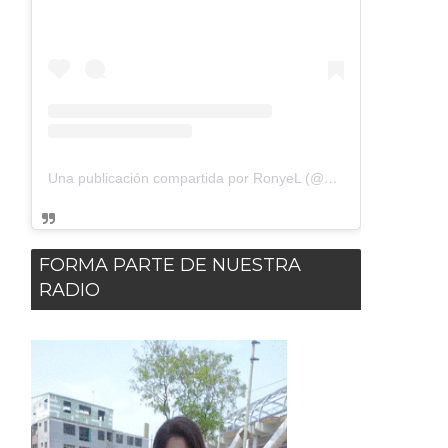
Una publicación compartida por RonyeL (@dxsuelto)
FORMA PARTE DE NUESTRA
RADIO