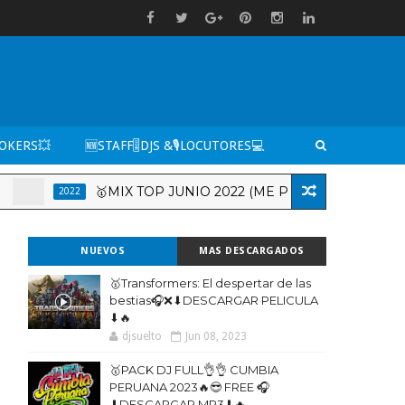
TOKERS💥
🆕STAFF🎚️DJS &🎙️LOCUTORES💻
🥇MIX TOP JUNIO 2022 (ME PORTO BONITO, TITI ME P
022
NUEVOS
MAS DESCARGADOS
🥇Transformers: El despertar de las
bestias🎧❌⬇DESCARGAR PELICULA
⬇🔥
djsuelto
Jun 08, 2023
🥇PACK DJ FULL👌👌 CUMBIA
PERUANA 2023🔥😎 FREE 🎧
⬇DESCARGAR MP3⬇🔥