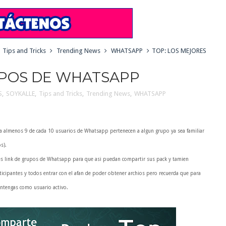
Tips and Tricks
Trending News
WHATSAPP
TOP: LOS MEJORES
UPOS DE WHATSAPP
S
,
SOYKALLE
,
Tips and Tricks
,
Trending News
,
WHATSAPP
a almenos 9 de cada 10 usuarios de Whatsapp pertenecen a algun grupo ya sea familiar
os).
es link de grupos de Whatsapp para que asi puedan compartir sus pack y tamien
icipantes y todos entrar con el afan de poder obtener archios pero recuerda que para
antengas como usuario activo.