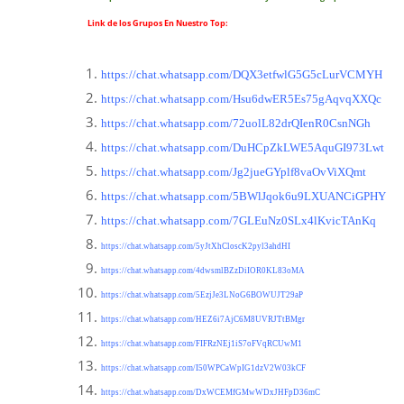
Link de los Grupos En Nuestro Top:
https://chat.whatsapp.com/DQX3etfwlG5G5cLurVCMYH
https://chat.whatsapp.com/Hsu6dwER5Es75gAqvqXXQc
https://chat.whatsapp.com/72uolL82drQIenR0CsnNGh
https://chat.whatsapp.com/DuHCpZkLWE5AquGI973Lwt
https://chat.whatsapp.com/Jg2jueGYplf8vaOvViXQmt
https://chat.whatsapp.com/5BWlJqok6u9LXUANCiGPHY
https://chat.whatsapp.com/7GLEuNz0SLx4lKvicTAnKq
https://chat.whatsapp.com/5yJtXhCloscK2pyl3ahdHI
https://chat.whatsapp.com/4dwsmlBZzDiIOR0KL83oMA
https://chat.whatsapp.com/5EzjJe3LNoG6BOWUJT29aP
https://chat.whatsapp.com/HEZ6i7AjC6M8UVRJTtBMgr
https://chat.whatsapp.com/FIFRzNEj1iS7oFVqRCUwM1
https://chat.whatsapp.com/I50WPCaWpIG1dzV2W03kCF
https://chat.whatsapp.com/DxWCEMfGMwWDxJHFpD36mC