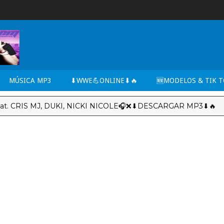
MÚSICA MP3
⬇WWE💪ONLINE⬇🔥
🆕MODELOS & TIK 
S MJ, DUKI, NICKI NICOLE🎧❌⬇DESCARGAR MP3⬇🔥
2