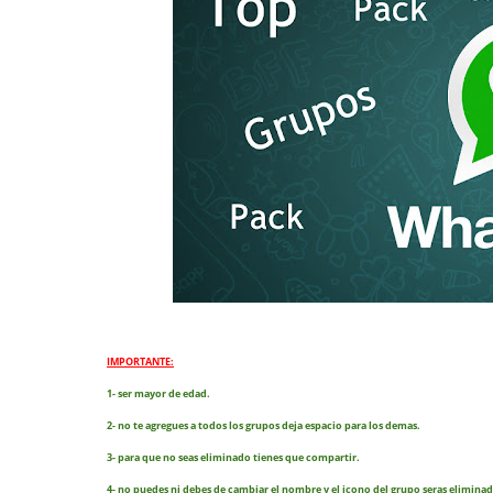
IMPORTANTE:
1- ser mayor de edad.
2- no te agregues a todos los grupos deja espacio para los demas.
3- para que no seas eliminado tienes que compartir.
4- no puedes ni debes de cambiar el nombre y el icono del grupo seras eliminad