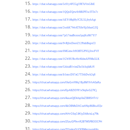
https://chat.whatsapp.com/5c01y4FCGgJJR7kVrsGIhE
https://chat.whatsapp.com/1QQeZQew0tMKPF5w3T3s7c
https://chat.whatsapp.com/AEYtMq8fyJC3L5LjbyhAgt
https://chat.whatsapp.com/2sohK7WeATX6eYp3dunG2Q
https://chat.whatsapp.com/7pG7maBxxnu5pqKuMt7Yl7
https://chat.whatsapp.com/9vRjbxDnotZ12PmhBupxCI
https://chat.whatsapp.com/0MGmwJr9OBTGPN5j3rwFVF
https://chat.whatsapp.com/1GW8URx4fs46dmAF9Mu5LK
https://chat.whatsapp.com/GdziaB1vimZIu1hAqfaKrN
https://chat.whatsapp.com/Ir1mccDS7aG7T3thDwh2q8
https://chat.whatsapp.com/IXeGmYWq1By8M1frhA0aRa
https://chat.whatsapp.com/EpABZIEYR1x9iq6vG27lCj
https://chat.whatsapp.com/4aueQJOklsp0eZ3B8SHTrU
https://chat.whatsapp.com/4kOBMkDACozANp86BkuEQv
https://chat.whatsapp.com/AHrO3qC4KIyD44visLq79k
https://chat.whatsapp.com/25zuGP9vnR2BTWSPBOOCPH
https://chat.whatsapp.com/7l1taJgaSUQEBMgcpxm6Xp