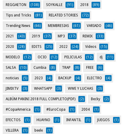
REGGAETON
(108)
SOYKALLE
(91)
2018
(89)
Tips and Tricks
(81)
RELATED STORIES
(72)
Trending News
(66)
MEMBRESIAS
(61)
VARIADO
(46)
2021
(43)
2019
(37)
MP3
(37)
REMIX
(33)
2020
(28)
EDITS
(25)
2022
(24)
Videos
(15)
MODELO
(12)
OCIO
(12)
PELICULAS
(12)
dj
(11)
SALSA
(10)
Cumbia
(8)
TRAP
(8)
FREE
(6)
noticias
(5)
2023
(4)
BACKUP
(4)
ELECTRO
(4)
JIMIXTV
(3)
WHATSAPP
(3)
WWE Y LUCHAS
(3)
ALBÚM PANINI 2018 FULL COMPLETO(PDF)
(2)
Becky
(2)
#CopaAmerica
(1)
#EuroCopa
(1)
2004
(1)
EFECTOS
(1)
HUAYNO
(1)
INFANTIL
(1)
JUEGOS
(1)
VILLERA
(1)
beele
(1)