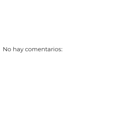
No hay comentarios:
‹
›
Inicio
Ver versión web