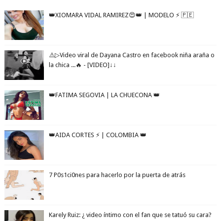
👑XIOMARA VIDAL RAMIREZ😍👑 | MODELO ⚡️ 🇵🇪
⚠️▷Video viral de Dayana Castro en facebook niña araña o
la chica ...🔥 - [VIDEO]↓↓
👑FATIMA SEGOVIA | LA CHUECONA 👑
👑AIDA CORTES ⚡️ | COLOMBIA 👑
7 P0s1ci0nes para hacerlo por la puerta de atrás
Karely Ruiz: ¿ video íntimo con el fan que se tatuó su cara?