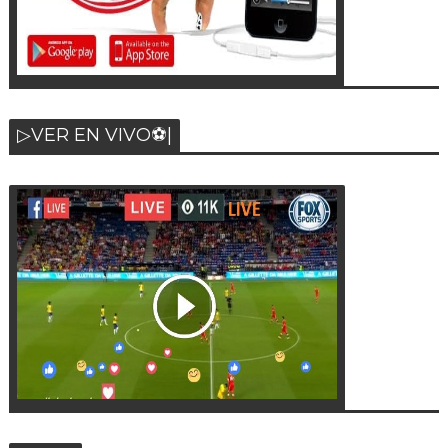
▷VER EN VIVO⚽|