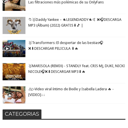
Las filtraciones más polémicas de su OnlyFans
📁🥇Daddy Yankee – 🐐LEGENDADDY🐐🤙 ❌🎧DESCARGA
MP3 (Álbum) (2022) GRATIS⬇🎵 |
🥇Transformers: El despertar de las bestias🎧
❌⬇DESCARGAR PELICULA ⬇🔥
🥇MARISOLA (REMIX) - STANDLY feat. CRIS MJ, DUKI, NICKI
NICOLE🎧❌⬇DESCARGAR MP3⬇🔥
⚠️▷Video viral íntimo de Beéle y Isabella Ladera 🔥 -
[VIDEO]↓↓
CATEGORIAS