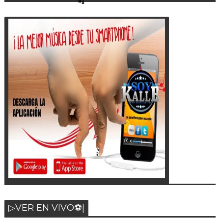
▷VER EN VIVO⚽|