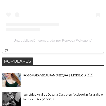
Una publicación compartida por RonyeL (@dxsuelto)
POPULARES
👑XIOMARA VIDAL RAMIREZ😍👑 | MODELO ⚡️ 🇵🇪
⚠️▷Video viral de Dayana Castro en facebook niña araña o
la chica ...🔥 - [VIDEO]↓↓