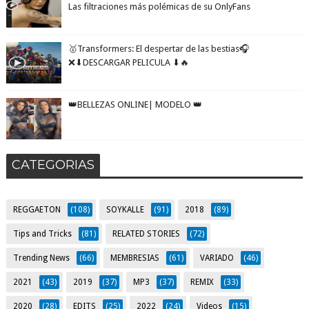
Las filtraciones más polémicas de su OnlyFans
🥇Transformers: El despertar de las bestias🎧
❌⬇DESCARGAR PELICULA ⬇🔥
👑BELLEZAS ONLINE| MODELO 👑
CATEGORIAS
REGGAETON
(108)
SOYKALLE
(91)
2018
(89)
Tips and Tricks
(81)
RELATED STORIES
(72)
Trending News
(66)
MEMBRESIAS
(61)
VARIADO
(46)
2021
(43)
2019
(37)
MP3
(37)
REMIX
(33)
2020
(28)
EDITS
(25)
2022
(24)
Videos
(15)