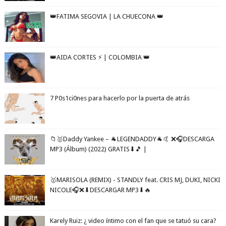
👑FATIMA SEGOVIA | LA CHUECONA 👑
👑AIDA CORTES ⚡️ | COLOMBIA 👑
7 P0s1ci0nes para hacerlo por la puerta de atrás
📁🥇Daddy Yankee – 🐐LEGENDADDY🐐🤙 ❌🎧DESCARGA
MP3 (Álbum) (2022) GRATIS⬇🎵 |
🥇MARISOLA (REMIX) - STANDLY feat. CRIS MJ, DUKI, NICKI
NICOLE🎧❌⬇DESCARGAR MP3⬇🔥
Karely Ruiz: ¿ video íntimo con el fan que se tatuó su cara?