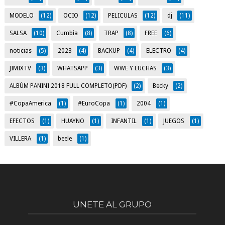
MODELO
(12)
OCIO
(12)
PELICULAS
(12)
dj
(11)
SALSA
(10)
Cumbia
(8)
TRAP
(8)
FREE
(6)
noticias
(5)
2023
(4)
BACKUP
(4)
ELECTRO
(4)
JIMIXTV
(3)
WHATSAPP
(3)
WWE Y LUCHAS
(3)
ALBÚM PANINI 2018 FULL COMPLETO(PDF)
(2)
Becky
(2)
#CopaAmerica
(1)
#EuroCopa
(1)
2004
(1)
EFECTOS
(1)
HUAYNO
(1)
INFANTIL
(1)
JUEGOS
(1)
VILLERA
(1)
beele
(1)
UNETE AL GRUPO