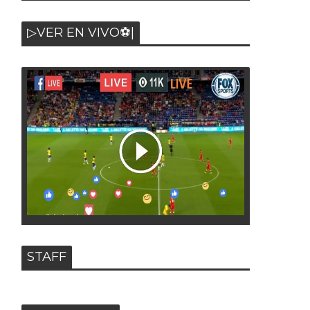
▷VER EN VIVO⚽|
STAFF