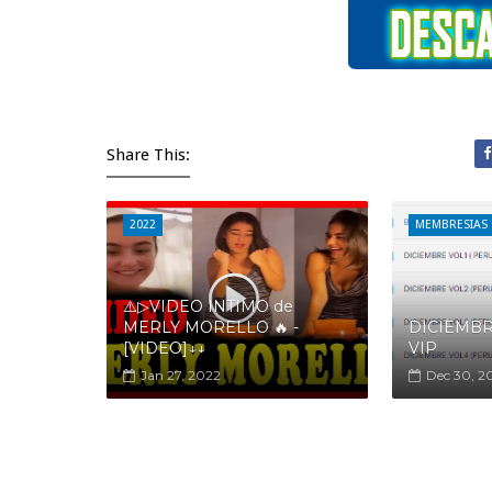
Share This:
2022
MEMBRESIAS
⚠️▷VIDEO INTIMO de
MERLY MORELLO 🔥 -
DICIEMBR
[VIDEO]↓↓
VIP
Jan 27, 2022
Dec 30, 2