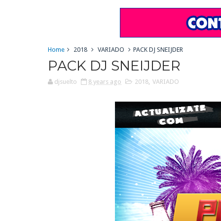
Home
2018
VARIADO
PACK DJ SNEIJDER
PACK DJ SNEIJDER
djsuelto
8 years ago
2018
,
VARIADO