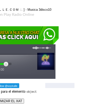
en Play Radio Online
 para el elemento
object
MIZAR EL XAT