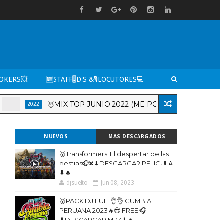
TOKERS💥
🆕STAFF🎚️DJS &🎙️LOCUTORES💻
🥇MIX TOP JUNIO 2022 (ME PORTO BONITO, TITI ME 
2022
NUEVOS
MAS DESCARGADOS
🥇Transformers: El despertar de las
bestias🎧❌⬇DESCARGAR PELICULA
⬇🔥
djsuelto
Jun 08, 2023
🥇PACK DJ FULL👌👌 CUMBIA
PERUANA 2023🔥😎 FREE 🎧
⬇DESCARGAR MP3⬇🔥