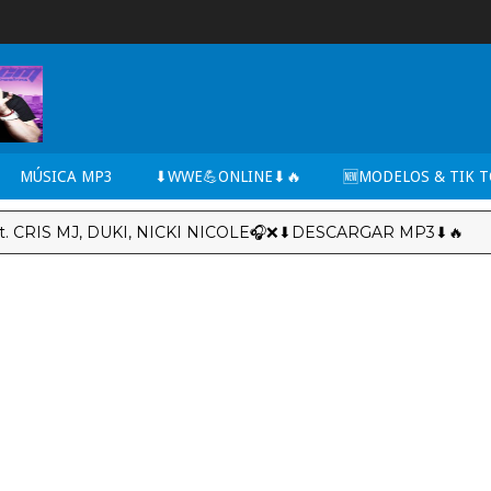
MÚSICA MP3
⬇WWE💪ONLINE⬇🔥
🆕MODELOS & TIK 
S MJ, DUKI, NICKI NICOLE🎧❌⬇DESCARGAR MP3⬇🔥