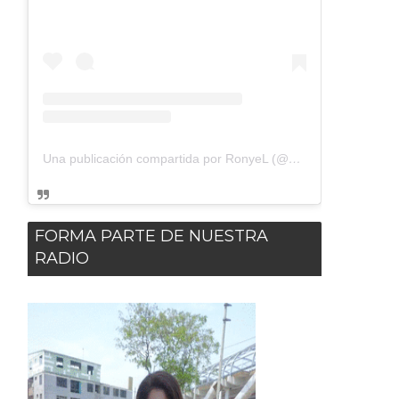
Una publicación compartida por RonyeL (@dxsuelto)
FORMA PARTE DE NUESTRA
RADIO