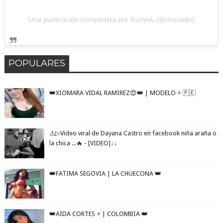
Una publicación compartida por RonyeL (@dxsuelto)
POPULARES
👑XIOMARA VIDAL RAMIREZ😍👑 | MODELO ⚡️ 🇵🇪
⚠️▷Video viral de Dayana Castro en facebook niña araña o
la chica ...🔥 - [VIDEO]↓↓
👑FATIMA SEGOVIA | LA CHUECONA 👑
👑AIDA CORTES ⚡️ | COLOMBIA 👑