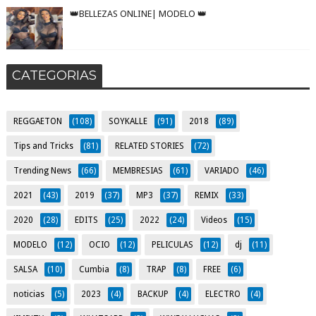
👑BELLEZAS ONLINE| MODELO 👑
CATEGORIAS
REGGAETON
(108)
SOYKALLE
(91)
2018
(89)
Tips and Tricks
(81)
RELATED STORIES
(72)
Trending News
(66)
MEMBRESIAS
(61)
VARIADO
(46)
2021
(43)
2019
(37)
MP3
(37)
REMIX
(33)
2020
(28)
EDITS
(25)
2022
(24)
Videos
(15)
MODELO
(12)
OCIO
(12)
PELICULAS
(12)
dj
(11)
SALSA
(10)
Cumbia
(8)
TRAP
(8)
FREE
(6)
noticias
(5)
2023
(4)
BACKUP
(4)
ELECTRO
(4)