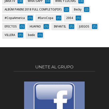
JIMIXTV
(3)
WHATSAPP
(3)
WWE Y LUCHAS
(3)
ALBÚM PANINI 2018 FULL COMPLETO(PDF)
(2)
Becky
(2)
#CopaAmerica
(1)
#EuroCopa
(1)
2004
(1)
EFECTOS
(1)
HUAYNO
(1)
INFANTIL
(1)
JUEGOS
(1)
VILLERA
(1)
beele
(1)
UNETE AL GRUPO