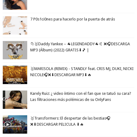
7 P0s1ci0nes para hacerlo por la puerta de atrás
📁🥇Daddy Yankee – 🐐LEGENDADDY🐐🤙 ❌🎧DESCARGA
MP3 (Álbum) (2022) GRATIS⬇🎵 |
🥇MARISOLA (REMIX) - STANDLY feat. CRIS MJ, DUKI, NICKI
NICOLE🎧❌⬇DESCARGAR MP3⬇🔥
Karely Ruiz: ¿ video íntimo con el fan que se tatuó su cara?
Las filtraciones más polémicas de su OnlyFans
🥇Transformers: El despertar de las bestias🎧
❌⬇DESCARGAR PELICULA ⬇🔥