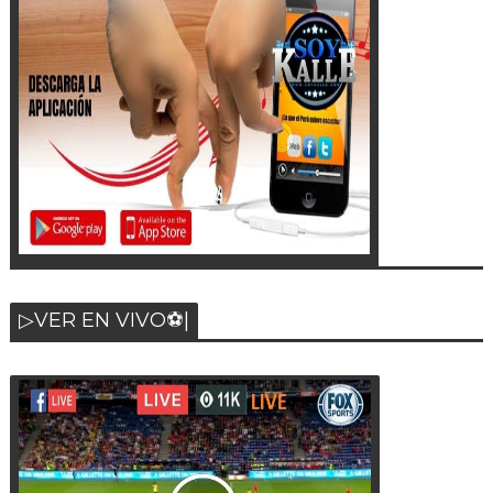
▷VER EN VIVO⚽|