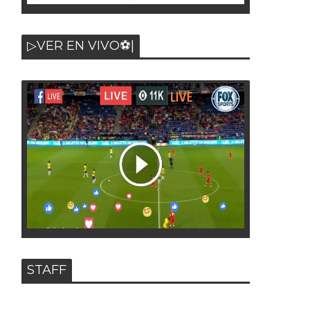
▷VER EN VIVO⚽|
STAFF