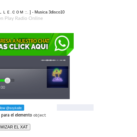
en Play Radio Online
 para el elemento
object
MIZAR EL XAT