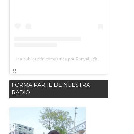
Una publicación compartida por RonyeL (@dxsuelto)
FORMA PARTE DE NUESTRA
RADIO