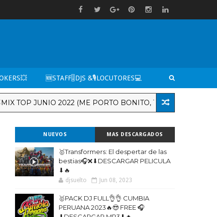
TOKERS💥
🆕STAFF🎚️DJS &🎙️LOCUTORES💻
P JUNIO 2022 (ME PORTO BONITO, TITI ME PREGUNTO, COC
NUEVOS
MAS DESCARGADOS
🥇Transformers: El despertar de las
bestias🎧❌⬇DESCARGAR PELICULA
⬇🔥
djsuelto
Jun 08, 2023
🥇PACK DJ FULL👌👌 CUMBIA
PERUANA 2023🔥😎 FREE 🎧
⬇DESCARGAR MP3⬇🔥