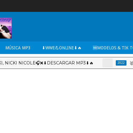
MÚSICA MP3
⬇WWE💪ONLINE⬇🔥
🆕MODELOS & TIK 
ICKI NICOLE🎧❌⬇DESCARGAR MP3⬇🔥
🥇MIX TO
2022