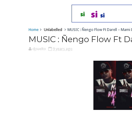
Home
Unlabelled
MUSIC : Ñengo Flow Ft Darell – Mami
MUSIC : Ñengo Flow Ft D
djsuelto
9 years ago